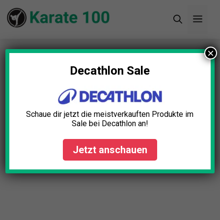
Zum
Men
Inhalt
springen
×
Startseite
»
Blog
»
Karate Barfuß-Training: 5
starke Vorteile entdecken
Decathlon Sale
Karate Barfuß-Training: 5
starke Vorteile entdecken
Schaue dir jetzt die meistverkauften Produkte im
Sale bei Decathlon an!
Anna Engel
August 5, 2025
Jetzt anschauen