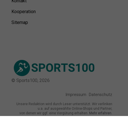
Kontakt
Kooperation
Sitemap
© Sports100,
2026
Impressum
Datenschutz
Unsere Redaktion wird durch Leser unterstützt. Wir verlinken
u.a. auf ausgewählte Online-Shops und Partner,
von denen wir ggf. eine Vergütung erhalten.
Mehr erfahren.
Adresse