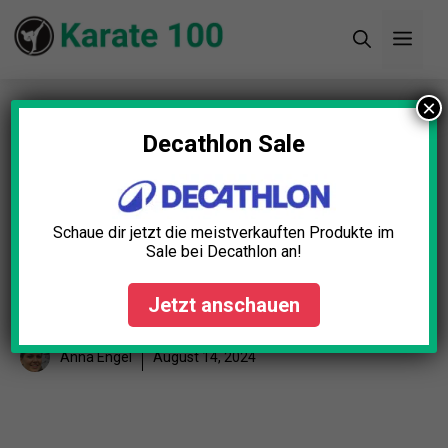
Zum
Men
Inhalt
springen
×
Startseite
»
Blog
»
Karate-Training Übungen:
Effektive Methoden zur Stärkung von Technik
Decathlon Sale
und Ausdauer
Karate-Training Übungen:
Schaue dir jetzt die meistverkauften Produkte im
Effektive Methoden zur
Sale bei Decathlon an!
Stärkung von Technik und
Jetzt anschauen
Ausdauer
Anna Engel
August 14, 2024