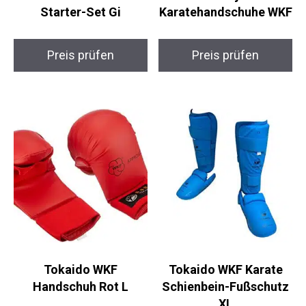
WKF
Preis prüfen
Preis prüfen
Tokaido WKF
Tokaido WKF Karate
Handschuh Rot L
Schienbein-Fußschutz
XL