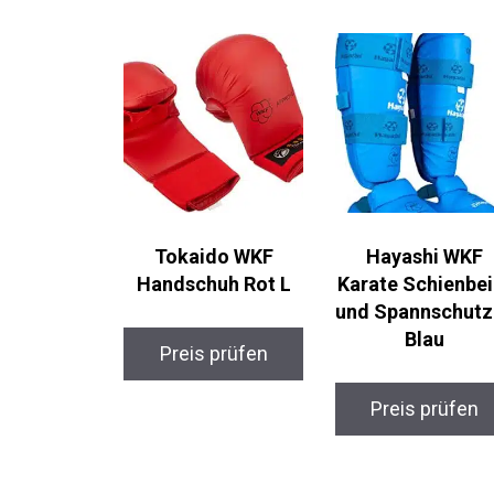
Tokaido WKF
Hayashi WKF
Handschuh Rot L
Karate Schienbei
und Spannschut
M Blau
Preis prüfen
Preis prüfen