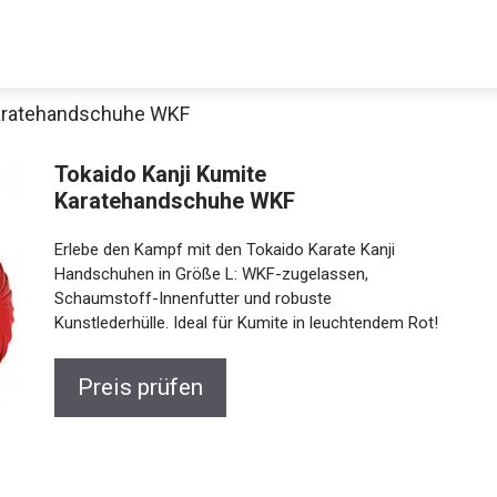
Karatehandschuhe WKF
Decathlon Sale
Tokaido Kanji Kumite
Karatehandschuhe WKF
Erlebe den Kampf mit den Tokaido Karate Kanji
aue dir jetzt die meistverkauften Produkte im Sale bei Decathlon
Handschuhen in Größe L: WKF-zugelassen,
Schaumstoff-Innenfutter und robuste
Kunstlederhülle. Ideal für Kumite in leuchtendem Rot!
Jetzt anschauen
Preis prüfen