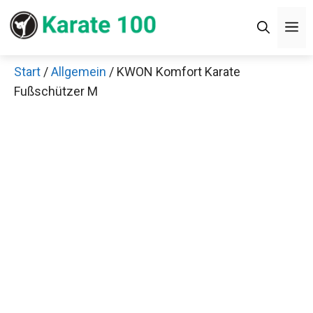
Zum
M
Inhalt
springen
Start
/
Allgemein
/ KWON Komfort Karate
Fußschützer M