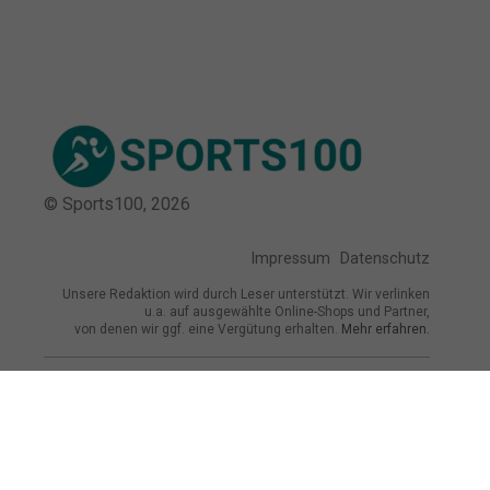
© Sports100,
2026
Impressum
Datenschutz
Unsere Redaktion wird durch Leser unterstützt. Wir verlinken
u.a. auf ausgewählte Online-Shops und Partner,
von denen wir ggf. eine Vergütung erhalten.
Mehr erfahren.
Adresse
Am Turnpl. 5, 34576 Homberg (Efze),
Deutschland