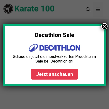
Zum
Men
Inhalt
springen
×
Startseite
»
Blog
»
Karate und mentale Stärke:
Schlüssel zur Selbstbeherrschung
Decathlon Sale
Karate und mentale Stärke:
Schlüssel zur
Schaue dir jetzt die meistverkauften Produkte im
Selbstbeherrschung
Sale bei Decathlon an!
Anna Engel
Juli 15, 2024
Jetzt anschauen