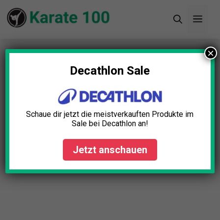
Zum
Men
Inhalt
springen
×
Startseite
»
Blog
»
Karate Sparring Set Test: Die 5
besten (Bestenliste)
Decathlon Sale
Karate Sparring Set Test: Die
5 besten (Bestenliste)
Schaue dir jetzt die meistverkauften Produkte im
Sale bei Decathlon an!
Anna Engel
April 23, 2025
Jetzt anschauen