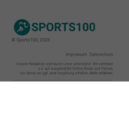
© Sports100,
2026
Impressum
Datenschutz
Unsere Redaktion wird durch Leser unterstützt. Wir verlinken
u.a. auf ausgewählte Online-Shops und Partner,
von denen wir ggf. eine Vergütung erhalten.
Mehr erfahren.
Adresse
Am Turnpl. 5, 34576 Homberg (Efze),
Deutschland