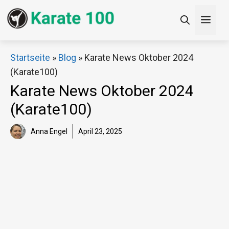
Zum
Men
Inhalt
springen
×
Startseite
»
Blog
»
Karate News Oktober 2024
(Karate100)
Decathlon Sale
Karate News Oktober 2024
(Karate100)
Schaue dir jetzt die meistverkauften Produkte im
Sale bei Decathlon an!
Anna Engel
April 23, 2025
Jetzt anschauen