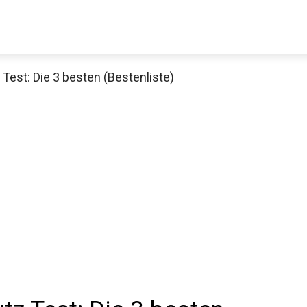
est: Die 3 besten (Bestenliste)
Decathlon Sale
aue dir jetzt die meistverkauften Produkte im Sale bei Decathlon
Jetzt anschauen