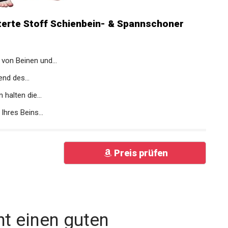
erte Stoff Schienbein- & Spannschoner
von Beinen und...
end des...
halten die...
hres Beins...
Preis prüfen
t einen guten