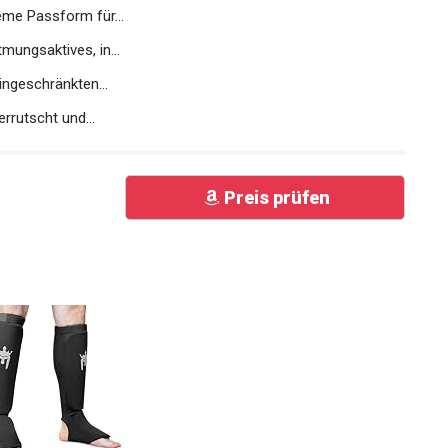
e Passform für...
ngsaktives, in...
geschränkten...
rrutscht und...
Preis prüfen