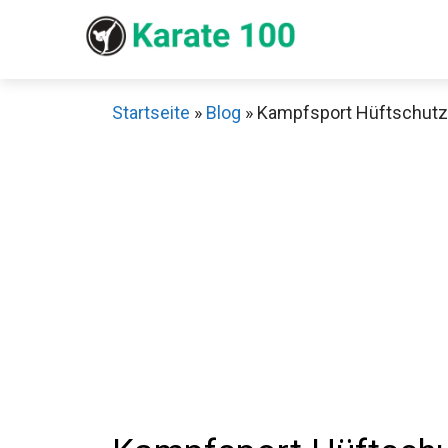
Zum
Inhalt
springen
Startseite
»
Blog
»
Kampfsport Hüftschutz T
Sch